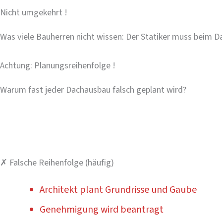
Nicht umgekehrt !
Was viele Bauherren nicht wissen: Der Statiker muss beim Da
Achtung: Planungsreihenfolge !
Warum fast jeder Dachausbau falsch geplant wird?
Die bestehende Decke zwischen Wohngeschoss und Da
irgendeine Planung beginnt, muss der Statiker prüfen
✗ Falsche Reihenfolge (häufig)
Architekt plant Grundrisse und Gaube
Genehmigung wird beantragt