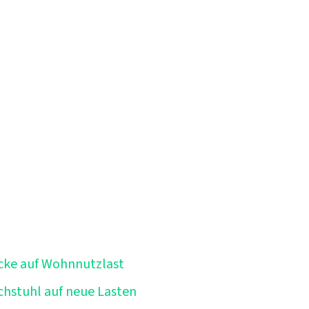
 bemessen, nicht für Wohnnutzung. Bevor
nn ist eine sinnvolle Planung möglich.
ecke auf Wohnnutzlast
achstuhl auf neue Lasten