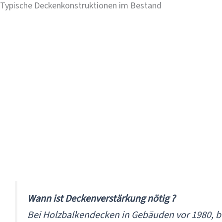
Typische Deckenkonstruktionen im Bestand
Holzbalkendecke, Altbau vor 1950
Holzbalkendecke 1950–1980
Stahlbetondecke ab 1970
Holzbalkendecke mit Zwischendecke
Rippendecke, Hohlkörperdecke
Wann ist Deckenverstärkung nötig ?
Bei Holzbalkendecken in Gebäuden vor 1980, 