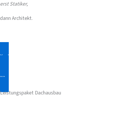
erst Statiker,
dann Architekt.
Der größte Fehler beim Dachausbau: Erst planen, dann Stati
Kostenlose Ersteinschätzung
WhatsApp
Leistungspaket Dachausbau
Deckennachweis
– Trägt die Bestandsdecke W
Dachstuhlnachweis
– Sparren, Pfetten, Kehlb