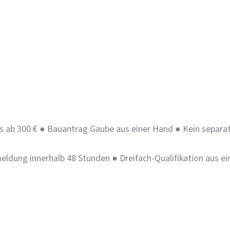
rchitekten
s nach EC 5
im Bestand
unden
 ab 300 €
●
Bauantrag Gaube aus einer Hand
●
Kein separat
ldung innerhalb 48 Stunden
●
Dreifach-Qualifikation aus e