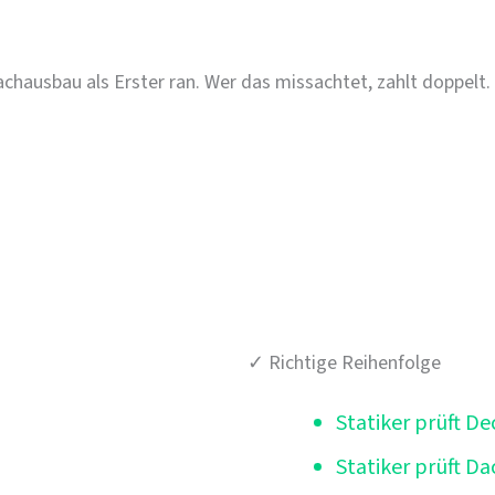
chausbau als Erster ran. Wer das missachtet, zahlt doppelt.
chboden wurde ursprünglich für minimale Lagerlast
, ob die Decke die neue Last überhaupt trägt. Erst da
✓ Richtige Reihenfolge
Statiker prüft D
Statiker prüft D