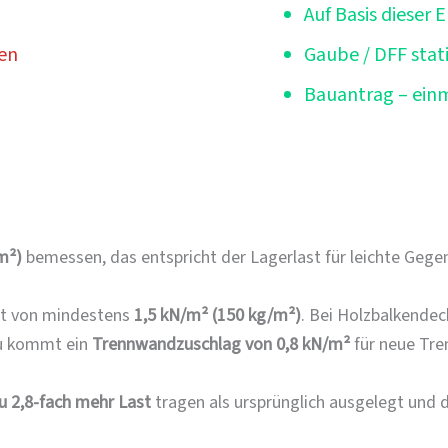
Auf Basis dieser 
en
Gaube / DFF stat
Bauantrag – einm
m²)
bemessen, das entspricht der Lagerlast für leichte Gege
st von mindestens
1,5 kN/m² (150 kg/m²)
. Bei Holzbalkendec
u kommt ein
Trennwandzuschlag von 0,8 kN/m²
für neue Tr
zu 2,8-fach mehr Last
tragen als ursprünglich ausgelegt und 