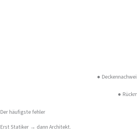
Gaube
– Statik + Bauantrag ohne separaten A
Dachflächenfenster
– Sparrenwechsel-Nachwei
Treppe / Deckendurchbruch
– Balkenwechsel 
Digital & bundesweit
– Rückmeldung in 48 St
●
Deckennachweis
●
Rückme
Der häufigste fehler
Erst Statiker → dann Architekt.